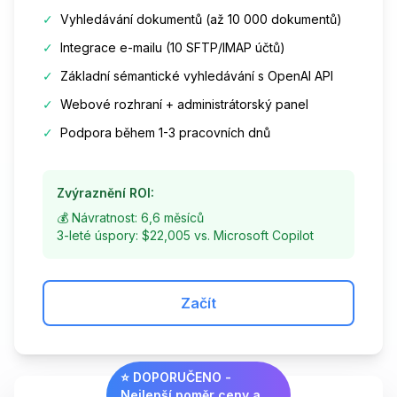
✓
Vyhledávání dokumentů (až 10 000 dokumentů)
✓
Integrace e-mailu (10 SFTP/IMAP účtů)
✓
Základní sémantické vyhledávání s OpenAI API
✓
Webové rozhraní + administrátorský panel
✓
Podpora během 1-3 pracovních dnů
Zvýraznění ROI:
💰 Návratnost: 6,6 měsíců
3-leté úspory: $22,005 vs. Microsoft Copilot
Začít
⭐ DOPORUČENO -
Nejlepší poměr ceny a