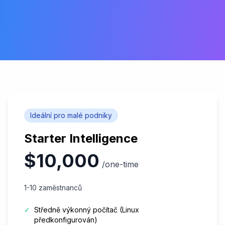
Ideální pro malé podniky
Starter Intelligence
$10,000
/one-time
1-10 zaměstnanců
✓
Středně výkonný počítač (Linux
předkonfigurován)