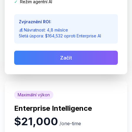
✓
Režim agentní AI
Zvýraznění ROI:
💰 Návratnost: 4,8 měsíce
5letá úspora: $164,532 oproti Enterprise AI
Začít
Maximální výkon
Enterprise Intelligence
$21,000
/one-time