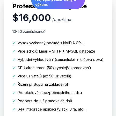
Professional Intelligence
výkonu
$16,000
/one-time
10-50 zaměstnanců
✓
Vysokovýkonný počítač s NVIDIA GPU
✓
Více zdrojů: Email + SFTP + MySQL databáze
✓
Hybridní vyhledávání (sémantické + klíčová slova)
✓
GPU akcelerace (50x rychlejší zpracování)
✓
Více uživatelů (až 50 uživatelů)
✓
Řízení přístupu na základě rolí
✓
Protokolování bezpečnostního auditu
✓
Podpora do 1-2 pracovních dnů
✓
64+ integrace aplikací (Slack, Jira, atd.)