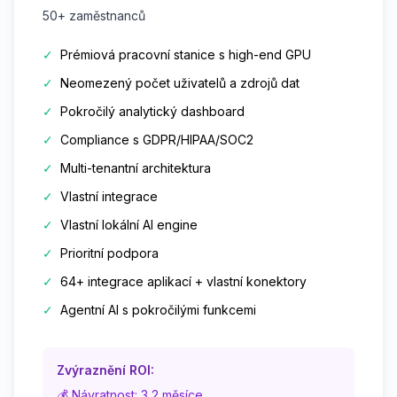
50+ zaměstnanců
✓
Prémiová pracovní stanice s high-end GPU
✓
Neomezený počet uživatelů a zdrojů dat
✓
Pokročilý analytický dashboard
✓
Compliance s GDPR/HIPAA/SOC2
✓
Multi-tenantní architektura
✓
Vlastní integrace
✓
Vlastní lokální AI engine
✓
Prioritní podpora
✓
64+ integrace aplikací + vlastní konektory
✓
Agentní AI s pokročilými funkcemi
Zvýraznění ROI:
💰 Návratnost: 3,2 měsíce