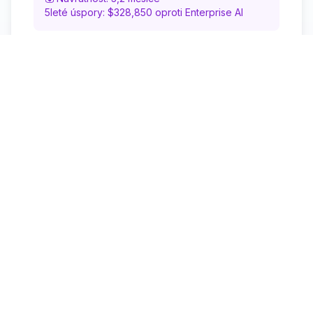
5leté úspory: $328,850 oproti Enterprise AI
Začít
Detailní porovnání funkcí
Funkce
Starter
Professional
Zpracování
✅ Všechny
✅ Všechny
dokumentů
formáty
formáty + OCR
Vyhledávací
✅ Základní