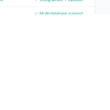
B
✅ Multi-database support
✅ High-end GPU
✅ GDPR/HIPAA/SOC2
e
✅ Ubegrænsede brugere
bejdsdage
✅ Prioriteret support
✅ Fuldt tilpasselig
✅ Komplet branding