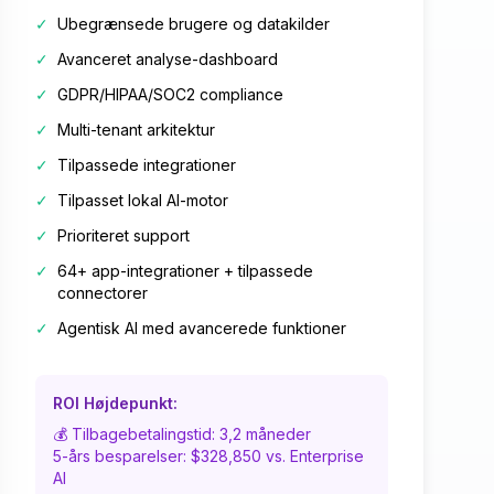
✓
Ubegrænsede brugere og datakilder
✓
Avanceret analyse-dashboard
✓
GDPR/HIPAA/SOC2 compliance
✓
Multi-tenant arkitektur
✓
Tilpassede integrationer
✓
Tilpasset lokal AI-motor
✓
Prioriteret support
✓
64+ app-integrationer + tilpassede
connectorer
✓
Agentisk AI med avancerede funktioner
ROI Højdepunkt:
💰 Tilbagebetalingstid: 3,2 måneder
5-års besparelser: $328,850 vs. Enterprise
AI