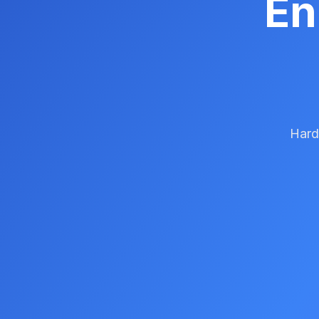
En
Hardw