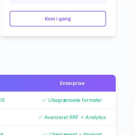
Kom i gang
Enterprise
CR
✅ Ubegrænsede formater
✅ Avanceret RRF + Analytics
ti
✅ Ubegrænset + tilpasset