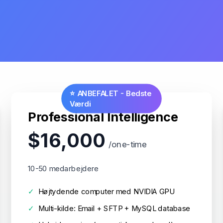
⭐ ANBEFALET - Bedste
Værdi
Professional Intelligence
$16,000
/one-time
10-50 medarbejdere
✓
Højtydende computer med NVIDIA GPU
✓
Multi-kilde: Email + SFTP + MySQL database