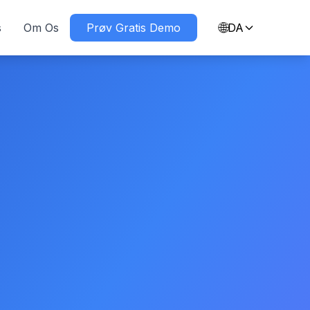
🌐
s
Om Os
Prøv Gratis Demo
DA