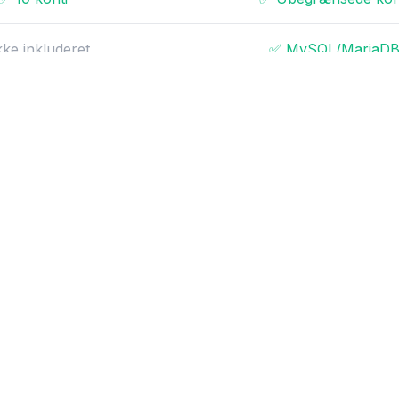
kke inkluderet
✅ MySQL/MariaD
❌ Kun CPU
✅ NVIDIA GPU
rundlæggende
✅ GDPR klar
 til 10 brugere
✅ Op til 50 bruger
den for 1-3 arbejdsdage
✅ Support inden for 1-2 ar
kke inkluderet
❌ Ikke inkluderet
kke inkluderet
❌ Ikke inkluderet