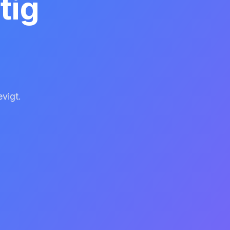
tig
evigt.