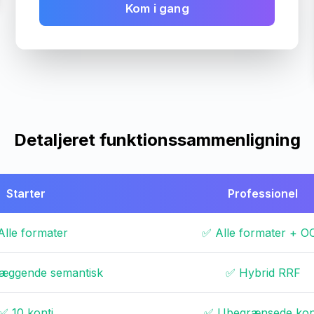
Kom i gang
Detaljeret funktionssammenligning
Starter
Professionel
Alle formater
✅ Alle formater + O
æggende semantisk
✅ Hybrid RRF
✅ 10 konti
✅ Ubegrænsede kon