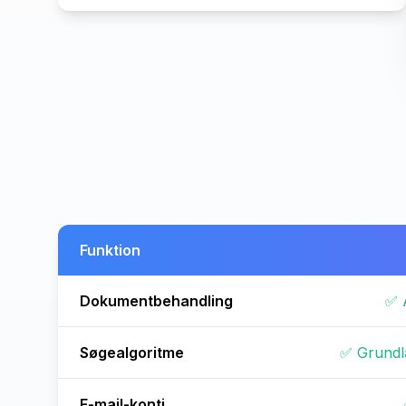
Funktion
Dokumentbehandling
✅ 
Søgealgoritme
✅ Grundl
E-mail-konti