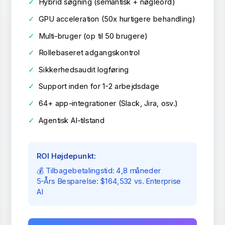
✓
Hybrid søgning (semantisk + nøgleord)
✓
GPU acceleration (50x hurtigere behandling)
✓
Multi-bruger (op til 50 brugere)
✓
Rollebaseret adgangskontrol
✓
Sikkerhedsaudit logføring
✓
Support inden for 1-2 arbejdsdage
✓
64+ app-integrationer (Slack, Jira, osv.)
✓
Agentisk AI-tilstand
ROI Højdepunkt:
💰 Tilbagebetalingstid: 4,8 måneder
5-Års Besparelse: $164,532 vs. Enterprise
AI