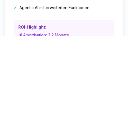
✓
Agentic AI mit erweiterten Funktionen
ROI-Highlight:
💰 Amortisation: 3,2 Monate
5-Jahres-Einsparungen: 328.850 $ vs.
Enterprise AI
Jetzt starten
Detaillierter Funktionsvergleich