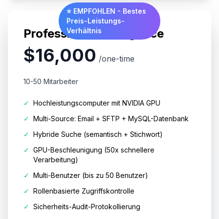
⭐ EMPFOHLEN - Bestes
Preis-Leistungs-
Professional Intelligence
Verhältnis
$16,000
/one-time
10-50 Mitarbeiter
✓
Hochleistungscomputer mit NVIDIA GPU
✓
Multi-Source: Email + SFTP + MySQL-Datenbank
✓
Hybride Suche (semantisch + Stichwort)
✓
GPU-Beschleunigung (50x schnellere
Verarbeitung)
✓
Multi-Benutzer (bis zu 50 Benutzer)
✓
Rollenbasierte Zugriffskontrolle
✓
Sicherheits-Audit-Protokollierung