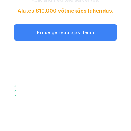
Alates $10,000 võtmekäes lahendus.
Proovige reaalajas demo
Vaata hinnapakkumisi
📞
Helistage +44 2045773917
✓
2-nädalane rakendamine
✓
72% kulude kokkuhoid
✓
GDPR nõuetele vastav