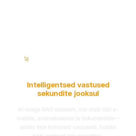
🚀
100% kohapealne • null pilv • ettevõttevalmis
Muuda oma äriandmed
Intelligentsed vastused
sekundite jooksul
AI-toega RAG süsteem, mis otsib läbi e-
mailide, andmebaaside ja dokumentide—
andes teile koheseid vastuseid, hoides
kõik andmed teie serverites.