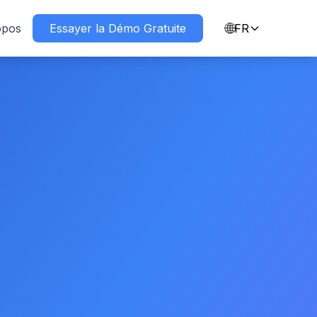
🌐
opos
Essayer la Démo Gratuite
FR