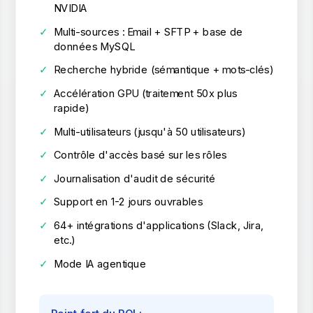
NVIDIA
✓
Multi-sources : Email + SFTP + base de
données MySQL
✓
Recherche hybride (sémantique + mots-clés)
✓
Accélération GPU (traitement 50x plus
rapide)
✓
Multi-utilisateurs (jusqu'à 50 utilisateurs)
✓
Contrôle d'accès basé sur les rôles
✓
Journalisation d'audit de sécurité
✓
Support en 1-2 jours ouvrables
✓
64+ intégrations d'applications (Slack, Jira,
etc.)
✓
Mode IA agentique
Point fort du ROI :