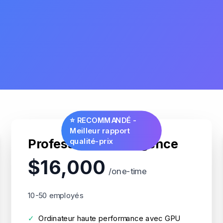
⭐ RECOMMANDÉ -
Meilleur rapport
Professional Intelligence
qualité-prix
$16,000
/one-time
10-50 employés
✓
Ordinateur haute performance avec GPU