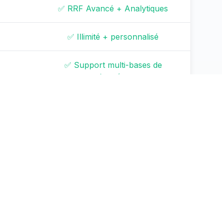
✅ RRF Avancé + Analytiques
✅ Illimité + personnalisé
✅ Support multi-bases de
données
✅ GPU haut de gamme
✅ GDPR/HIPAA/SOC2
rs
✅ Utilisateurs illimités
rables
✅ Support prioritaire