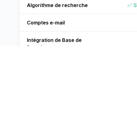
Algorithme de recherche
✅ S
Comptes e-mail
Intégration de Base de
Données
Accélération GPU
❌
Conformité
Gestion des Utilisateurs
✅ Jus
✅ Sup
Durée du Support