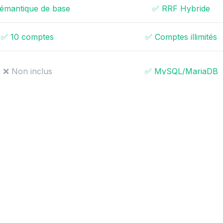
émantique de base
✅ RRF Hybride
✅ 10 comptes
✅ Comptes illimités
❌ Non inclus
✅ MySQL/MariaDB
 CPU uniquement
✅ GPU NVIDIA
❌ Basique
✅ Conforme GDPR
qu'à 10 utilisateurs
✅ Jusqu'à 50 utilisateu
port sous 1-3 jours
✅ Support en 1-2 jours ouv
ouvrables