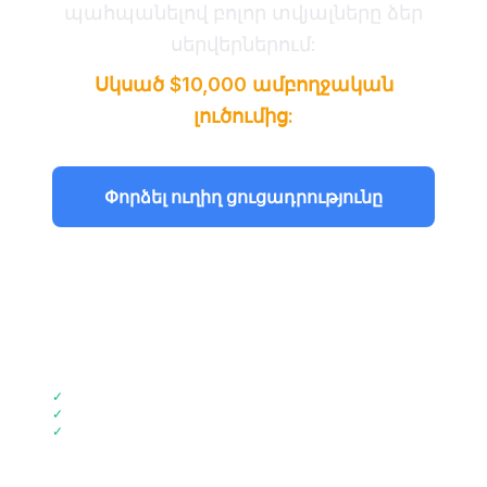
պահպանելով բոլոր տվյալները ձեր
սերվերներում:
Սկսած $10,000 ամբողջական
լուծումից:
Փորձել ուղիղ ցուցադրությունը
Դիտել գնակազմը
📞
Զանգահարեք +44 2045773917
✓
2-Շաբաթյա Իրականացում
✓
72% Ծախսերի խնայում
✓
GDPR համապատասխան