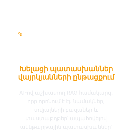
100% տեղական • զրո ամպ • կորպորատիվ
🚀
պատրաստ
Վերածեք ձեր բիզնես
տվյալները
Խելացի պատասխաններ
վայրկյանների ընթացքում
AI-ով աշխատող RAG համակարգ,
որը որոնում է էլ. նամակներ,
տվյալների բազաներ և
փաստաթղթեր՝ ապահովելով
ակնթարթային պատասխաններ՝