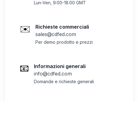
Lun-Ven, 9:00-18:00 GMT
✉️
Richieste commerciali
sales@cdfed.com
Per demo prodotto e prezzi
📧
Informazioni generali
info@cdfed.com
Domande e richieste generali
🛠️
Supporto tecnico
support@cdfed.com
Per clienti esistenti - risposta entro 24
ore