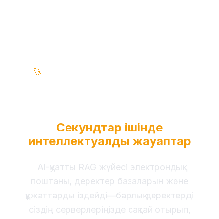
🚀
100% Жергілікті • Бұлтсыз • Кәсіпорынға Дайын
Бизнес деректеріңізді
айналдырыңыз
Секундтар ішінде
интеллектуалды жауаптар
AI-қуатты RAG жүйесі электрондық
поштаны, деректер базаларын және
құжаттарды іздейді—барлық деректерді
сіздің серверлеріңізде сақтай отырып,