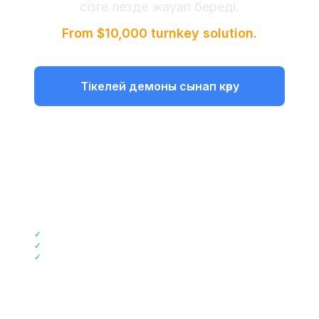
сізге лезде жауап береді.
From $10,000 turnkey solution.
Тікелей демоны сынап көру
Бағаларды көру
+44 2045773917 нөміріне қоңырау
📞
шалыңыз
✓
2 аптадық енгізу
✓
72% шығындарды үнемдеу
✓
GDPR сәйкестігі