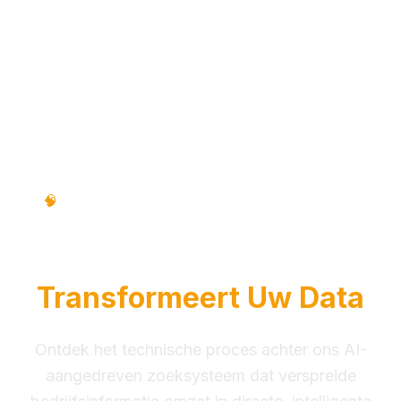
Technisch Proces • Stap-voor-Stap •
🧠
Educatieve Handleiding
Hoe RAG Intelligence
Transformeert Uw Data
Ontdek het technische proces achter ons AI-
aangedreven zoeksysteem dat verspreide