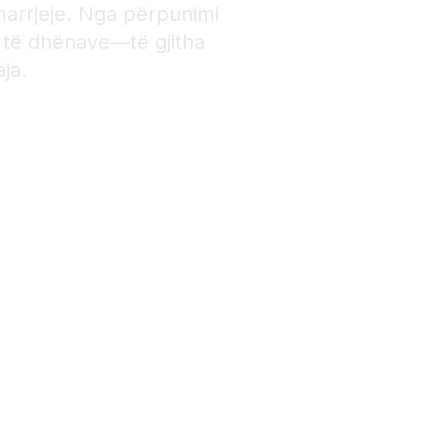
marrjeje. Nga përpunimi
ë të dhënave—të gjitha
ja.