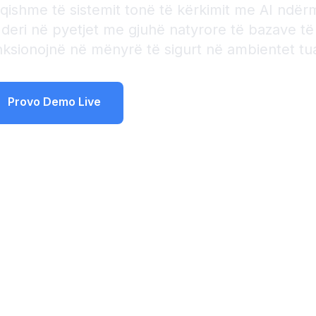
fuqishme të sistemit tonë të kërkimit me AI ndër
ve deri në pyetjet me gjuhë natyrore të bazave t
nksionojnë në mënyrë të sigurt në ambientet tua
Provo Demo Live
Programoni Demo Personale