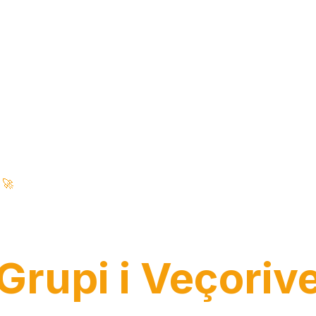
🚀
Karakteristika të Ndërmarrjes • Me Fuqi AI • 100% të Sigurta
Intelligence e 
Grupi i Veçoriv