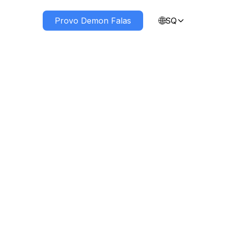
🌐
eth Nesh
Provo Demon Falas
SQ