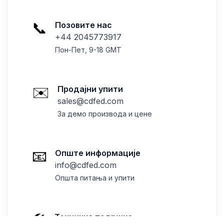
📞
Позовите нас
+44 2045773917
Пон-Пет, 9-18 GMT
✉️
Продајни упити
sales@cdfed.com
За демо производа и цене
📧
Опште информације
info@cdfed.com
Општа питања и упити
🛠️
Техничка подршка