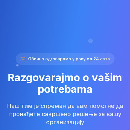
✉️
Обично одговарамо у року од 24 сата
Razgovarajmo o vašim
potrebama
Наш тим је спреман да вам помогне да
пронађете савршено решење за вашу
организацију