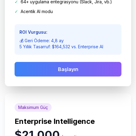
✓
64+ uygulama entegrasyonu (Slack, Jira, vb.)
✓
Acentik AI modu
ROI Vurgusu:
💰 Geri Ödeme: 4,8 ay
5 Yıllık Tasarruf: $164,532 vs. Enterprise AI
Başlayın
Maksimum Güç
Enterprise Intelligence
$21,000