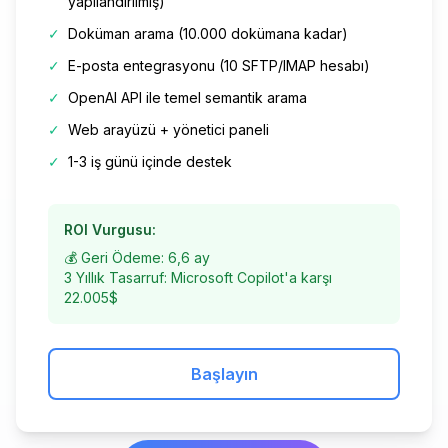
yapılandırılmış)
✓
Doküman arama (10.000 dokümana kadar)
✓
E-posta entegrasyonu (10 SFTP/IMAP hesabı)
✓
OpenAI API ile temel semantik arama
✓
Web arayüzü + yönetici paneli
✓
1-3 iş günü içinde destek
ROI Vurgusu:
💰 Geri Ödeme: 6,6 ay
3 Yıllık Tasarruf: Microsoft Copilot'a karşı
22.005$
Başlayın