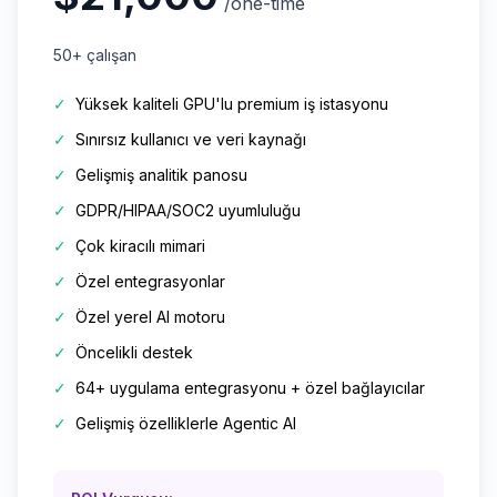
/one-time
50+ çalışan
✓
Yüksek kaliteli GPU'lu premium iş istasyonu
✓
Sınırsız kullanıcı ve veri kaynağı
✓
Gelişmiş analitik panosu
✓
GDPR/HIPAA/SOC2 uyumluluğu
✓
Çok kiracılı mimari
✓
Özel entegrasyonlar
✓
Özel yerel AI motoru
✓
Öncelikli destek
✓
64+ uygulama entegrasyonu + özel bağlayıcılar
✓
Gelişmiş özelliklerle Agentic AI