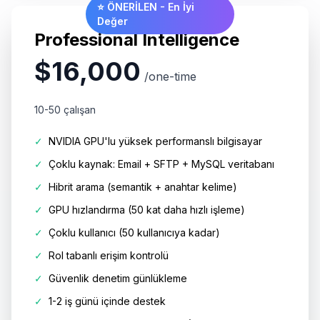
⭐ ÖNERİLEN - En İyi
Değer
Professional Intelligence
$16,000
/one-time
10-50 çalışan
✓
NVIDIA GPU'lu yüksek performanslı bilgisayar
✓
Çoklu kaynak: Email + SFTP + MySQL veritabanı
✓
Hibrit arama (semantik + anahtar kelime)
✓
GPU hızlandırma (50 kat daha hızlı işleme)
✓
Çoklu kullanıcı (50 kullanıcıya kadar)
✓
Rol tabanlı erişim kontrolü
✓
Güvenlik denetim günlükleme
✓
1-2 iş günü içinde destek