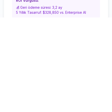
ROI Vurgusu:
💰 Geri ödeme süresi: 3,2 ay
5 Yıllık Tasarruf: $328,850 vs. Enterprise AI
Başlayın
Detaylı Özellik Karşılaştırması
Özellik
Başlangıç
Profesyone
Döküman
✅ Tüm
✅ Tüm
İşleme
formatlar
formatlar + 