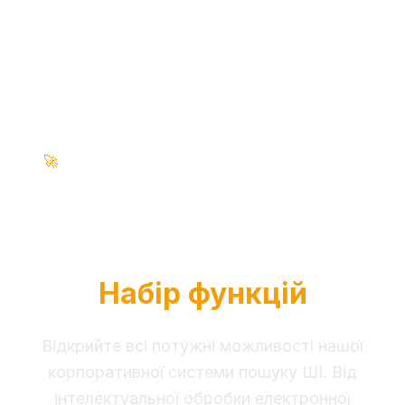
Функції Enterprise • На базі ШІ • 100%
🚀
Безпечно
Повний RAG
Intelligence
Набір функцій
Відкрийте всі потужні можливості нашої
корпоративної системи пошуку ШІ. Від
інтелектуальної обробки електронної