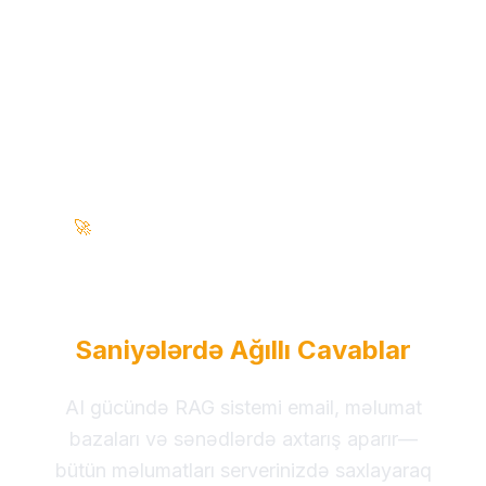
🚀
100% Daxili Şəbəkə • Sıfır Bulud • Müəssisə Hazır
Biznes Məlumatlarınızı
Çevirin
Saniyələrdə Ağıllı Cavablar
AI gücündə RAG sistemi email, məlumat
bazaları və sənədlərdə axtarış aparır—
bütün məlumatları serverinizdə saxlayaraq