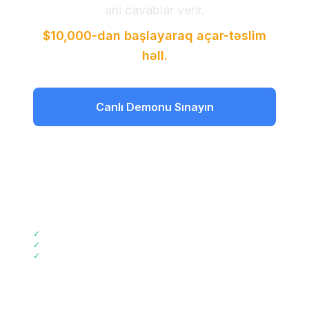
ani cavablar verir.
$10,000-dan başlayaraq açar-təslim
həll.
Canlı Demonu Sınayın
Qiymətləri Görün
📞
Zəng edin +44 2045773917
✓
2 Həftəlik Tətbiq
✓
72% Xərc Qənaəti
✓
GDPR Uyğundur