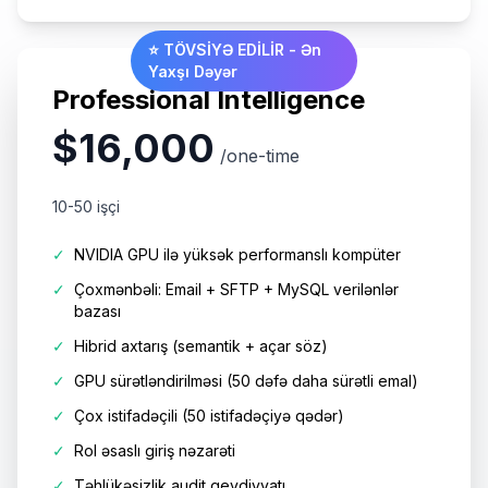
⭐ TÖVSİYƏ EDİLİR - Ən
Yaxşı Dəyər
Professional Intelligence
$16,000
/one-time
10-50 işçi
✓
NVIDIA GPU ilə yüksək performanslı kompüter
✓
Çoxmənbəli: Email + SFTP + MySQL verilənlər
bazası
✓
Hibrid axtarış (semantik + açar söz)
✓
GPU sürətləndirilməsi (50 dəfə daha sürətli emal)
✓
Çox istifadəçili (50 istifadəçiyə qədər)
✓
Rol əsaslı giriş nəzarəti
✓
Təhlükəsizlik audit qeydiyyatı