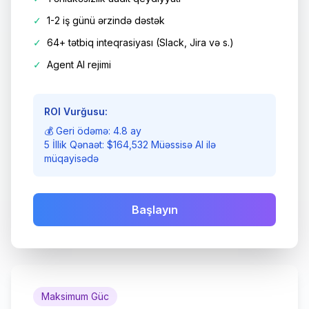
✓
1-2 iş günü ərzində dəstək
✓
64+ tətbiq inteqrasiyası (Slack, Jira və s.)
✓
Agent AI rejimi
ROI Vurğusu:
💰 Geri ödəmə: 4.8 ay
5 İllik Qənaət: $164,532 Müəssisə AI ilə
müqayisədə
Başlayın
Maksimum Güc