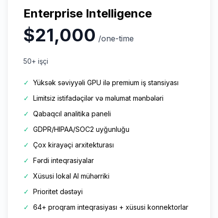
Enterprise Intelligence
$21,000
/one-time
50+ işçi
✓
Yüksək səviyyəli GPU ilə premium iş stansiyası
✓
Limitsiz istifadəçilər və məlumat mənbələri
✓
Qabaqcıl analitika paneli
✓
GDPR/HIPAA/SOC2 uyğunluğu
✓
Çox kirayəçi arxitekturası
✓
Fərdi inteqrasiyalar
✓
Xüsusi lokal AI mühərriki
✓
Prioritet dəstəyi
✓
64+ proqram inteqrasiyası + xüsusi konnektorlar