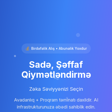
💰
Birdəfəlik Alış • Abunəlik Yoxdur
Sadə, Şəffaf
Qiymətləndirmə
Zəka Səviyyənizi Seçin
Avadanlıq + Proqram təminatı daxildir. AI
infrastrukturunuza əbədi sahiblik edin.