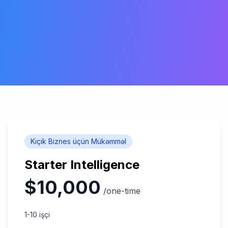
Kiçik Biznes üçün Mükəmməl
Starter Intelligence
$10,000
/one-time
1-10 işçi