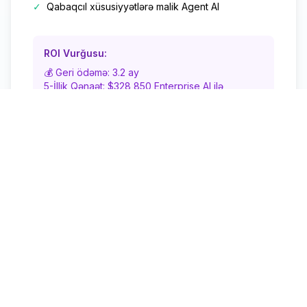
✓
Qabaqcıl xüsusiyyətlərə malik Agent AI
ROI Vurğusu:
💰 Geri ödəmə: 3.2 ay
5-İllik Qənaət: $328,850 Enterprise AI ilə
müqayisədə
Başlayın
Ətraflı Xüsusiyyət Müqayisəsi
Funksiya
Starter
Peşəkar