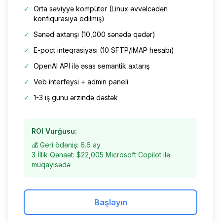
✓
Orta səviyyə kompüter (Linux əvvəlcədən
konfiqurasiya edilmiş)
✓
Sənəd axtarışı (10,000 sənədə qədər)
✓
E-poçt inteqrasiyası (10 SFTP/IMAP hesabı)
✓
OpenAI API ilə əsas semantik axtarış
✓
Veb interfeysi + admin paneli
✓
1-3 iş günü ərzində dəstək
ROI Vurğusu:
💰 Geri ödəniş: 6.6 ay
3 İllik Qənaət: $22,005 Microsoft Copilot ilə
müqayisədə
Başlayın