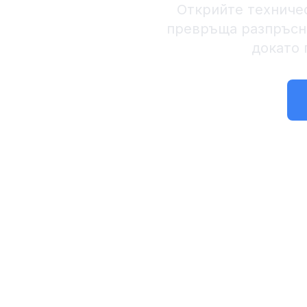
Открийте техничес
превръща разпръсна
докато 