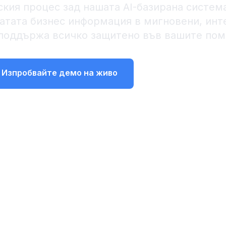
кия процес зад нашата AI-базирана система
тата бизнес информация в мигновени, инт
поддържа всичко защитено във вашите по
Изпробвайте демо на живо
Научете процеса