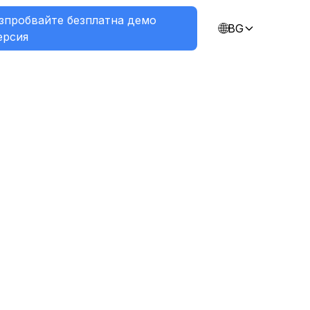
зпробвайте безплатна демо
🌐
BG
ерсия