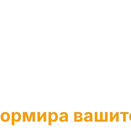
хнически процес • Стъпка по стъпка • Образователно ръков
к RAG Intellige
ормира вашит