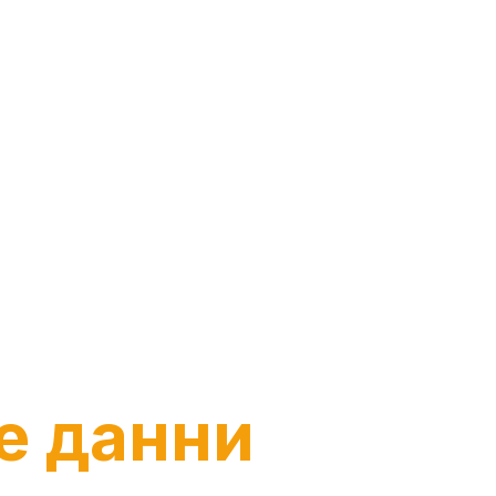
одство
nce
е данни