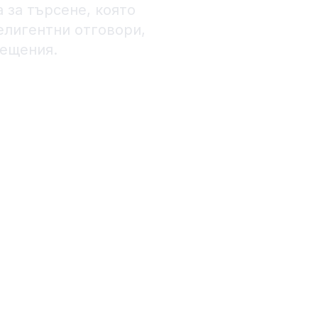
 за търсене, която
елигентни отговори,
мещения.