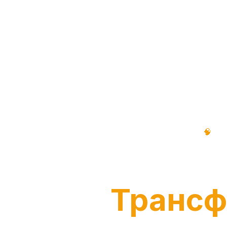
🧠
Те
Ка
Трансф