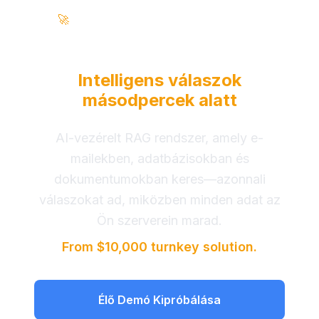
🚀
100% Helyszíni • Zero Felhő • Vállalati Szintű
Alakítsa át üzleti adatait
Intelligens válaszok
másodpercek alatt
AI-vezérelt RAG rendszer, amely e-
mailekben, adatbázisokban és
dokumentumokban keres—azonnali
válaszokat ad, miközben minden adat az
Ön szerverein marad.
From $10,000 turnkey solution.
Élő Demó Kipróbálása