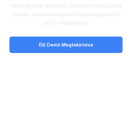
információkat azonnali, intelligens válaszokká
alakítja, miközben mindent biztonságban tart
az Ön telephelyén.
Élő Demó Megtekintése
Ismerje meg a folyamatot