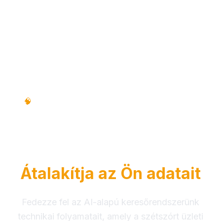
Műszaki folyamat • Lépésről lépésre •
🧠
Oktatási útmutató
Hogyan működik a RAG
Intelligence
Átalakítja az Ön adatait
Fedezze fel az AI-alapú keresőrendszerünk
technikai folyamatait, amely a szétszórt üzleti