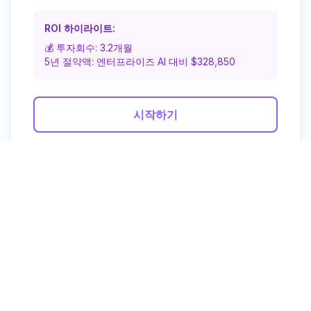
ROI 하이라이트:
💰 투자회수: 3.2개월
5년 절약액: 엔터프라이즈 AI 대비 $328,850
시작하기
상세 기능 비교
기능
Starter
전문가용
문서
✅ 모든
✅ 모든 형식 +
✅