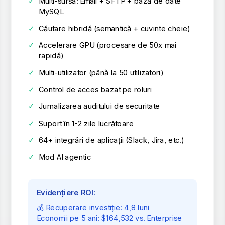
✓
Multi-sursă: Email + SFTP + bază de date
MySQL
✓
Căutare hibridă (semantică + cuvinte cheie)
✓
Accelerare GPU (procesare de 50x mai
rapidă)
✓
Multi-utilizator (până la 50 utilizatori)
✓
Control de acces bazat pe roluri
✓
Jurnalizarea auditului de securitate
✓
Suport în 1-2 zile lucrătoare
✓
64+ integrări de aplicații (Slack, Jira, etc.)
✓
Mod AI agentic
Evidențiere ROI:
💰 Recuperare investiție: 4,8 luni
Economii pe 5 ani: $164,532 vs. Enterprise