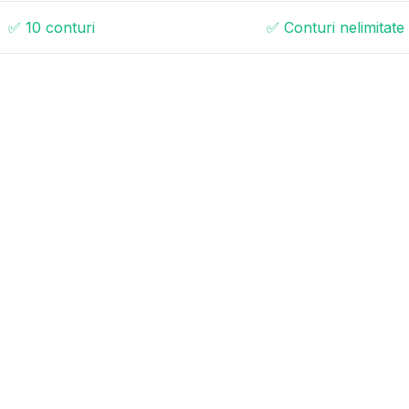
✅ 10 conturi
✅ Conturi nelimitate
❌ Nu este inclus
✅ MySQL/MariaDB
❌ Doar CPU
✅ GPU NVIDIA
❌ De Bază
✅ Conform GDPR
nă la 10 utilizatori
✅ Până la 50 utilizator
 în 1-3 zile lucrătoare
✅ Suport în 1-2 zile lucră
❌ Nu este inclus
❌ Nu este inclus
❌ Nu este inclus
❌ Nu este inclus