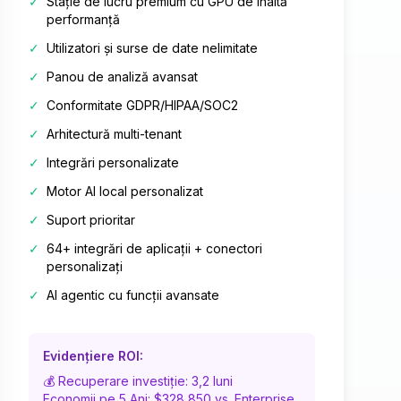
✓
Stație de lucru premium cu GPU de înaltă
performanță
✓
Utilizatori și surse de date nelimitate
✓
Panou de analiză avansat
✓
Conformitate GDPR/HIPAA/SOC2
✓
Arhitectură multi-tenant
✓
Integrări personalizate
✓
Motor AI local personalizat
✓
Suport prioritar
✓
64+ integrări de aplicații + conectori
personalizați
✓
AI agentic cu funcții avansate
Evidențiere ROI:
💰 Recuperare investiție: 3,2 luni
Economii pe 5 Ani: $328,850 vs. Enterprise