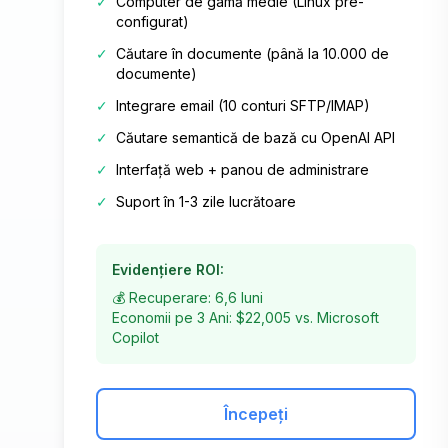
✓
Computer de gamă medie (Linux pre-
configurat)
✓
Căutare în documente (până la 10.000 de
documente)
✓
Integrare email (10 conturi SFTP/IMAP)
✓
Căutare semantică de bază cu OpenAI API
✓
Interfață web + panou de administrare
✓
Suport în 1-3 zile lucrătoare
Evidențiere ROI:
💰 Recuperare: 6,6 luni
Economii pe 3 Ani: $22,005 vs. Microsoft
Copilot
Începeți