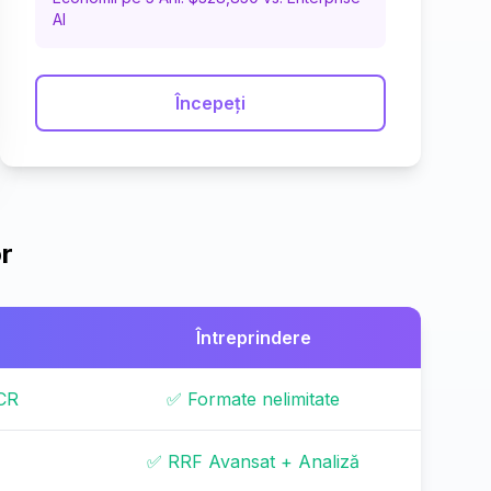
AI
Începeți
or
Întreprindere
CR
✅ Formate nelimitate
✅ RRF Avansat + Analiză