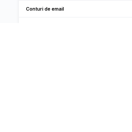
Conturi de email
Integrare Baze de Date
Accelerare GPU
Conformitate
Managementul Utilizatorilor
✅ Pâ
Durata Suportului
✅ Suport
Integrări Personalizate
White-Label