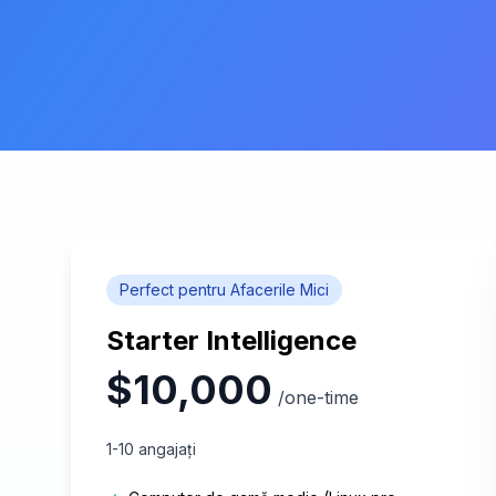
Perfect pentru Afacerile Mici
Starter Intelligence
$10,000
/one-time
1-10 angajați