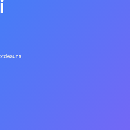
i
totdeauna.