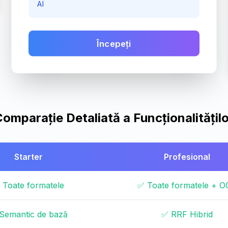
AI
Începeți
omparație Detaliată a Funcționalitățil
Starter
Profesional
 Toate formatele
✅ Toate formatele + O
Semantic de bază
✅ RRF Hibrid