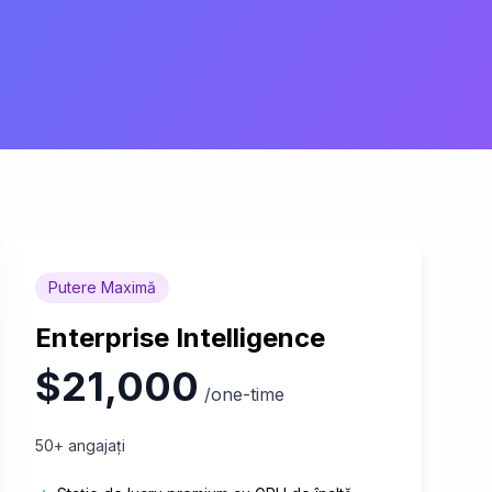
Putere Maximă
Enterprise Intelligence
$21,000
/one-time
50+ angajați