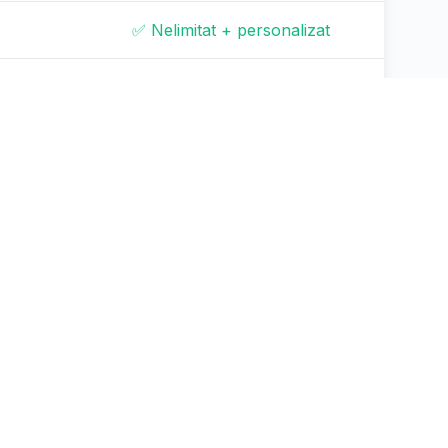
✅ Nelimitat + personalizat
✅ Suport multi-bază de date
✅ GPU de înaltă performanță
✅ GDPR/HIPAA/SOC2
i
✅ Utilizatori nelimitați
toare
✅ Suport prioritar
✅ Complet personalizabil
✅ Branding complet