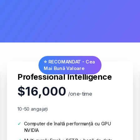
⭐ RECOMANDAT - Cea
Mai Bună Valoare
Professional Intelligence
$16,000
/one-time
10-50 angajați
✓
Computer de înaltă performanță cu GPU
NVIDIA