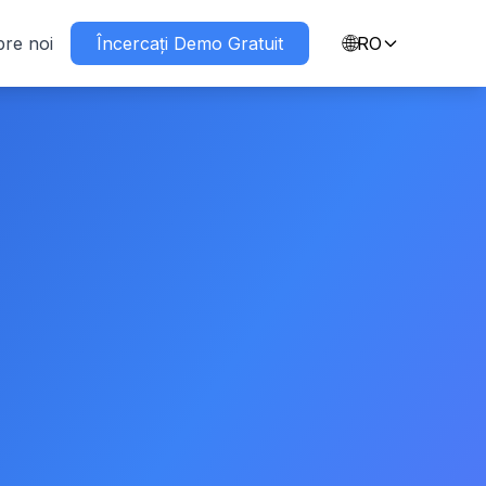
🌐
re noi
Încercați Demo Gratuit
RO