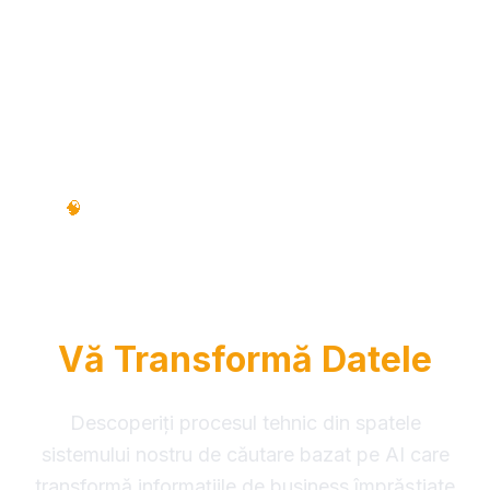
🧠
Proces Tehnic • Pas cu Pas • Ghid Educativ
Cum funcționează RAG
Intelligence
Vă Transformă Datele
Descoperiți procesul tehnic din spatele
sistemului nostru de căutare bazat pe AI care
transformă informațiile de business împrăștiate