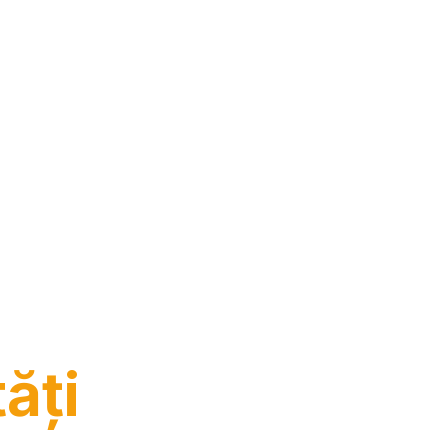
mplet
ăți