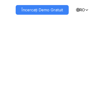
🌐
re noi
Încercați Demo Gratuit
RO