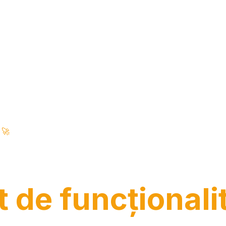
🚀
Funcționalități Enterprise • Alimentat de AI • 100% Securizat
Intelligence Co
t de funcționalit