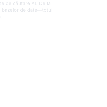
se de căutare AI. De la
le bazelor de date—totul
.
lizată