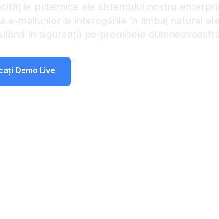
citățile puternice ale sistemului nostru enterpri
a e-mailurilor la interogările în limbaj natural a
rulând în siguranță pe premisele dumneavoastră
cați Demo Live
Programați Demonstrație Persona