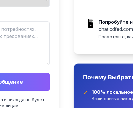
🖥️
Попробуйте 
chat.cdfed.com
Посмотрите, ка
Почему Выбрат
общение
✓
100% локально
Ваши данные никог
а и никогда не будет
им лицам
✓
Без подписок
Единоразовая поку
✓
Настройка за 2 