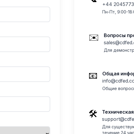
+44 2045773
Пн-Пт, 9:00-18
✉️
Вопросы п
sales@cdfed
Для демонстр
📧
Общая инфо
info@cdfed.c
Общие вопрос
🛠️
Техническа
support@cdf
Для существую
течение 24 ча