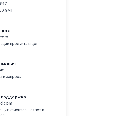
917
:00 GMT
родаж
.com
аций продукта и цен
рмация
om
ы и запросы
я поддержка
ed.com
щих клиентов - ответ в
сов