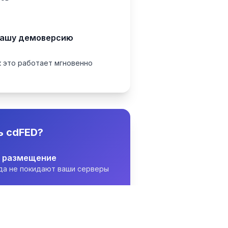
нашу демоверсию
к это работает мгновенно
ь cdFED?
е размещение
да не покидают ваши серверы
пка, владейте навсегда
недели