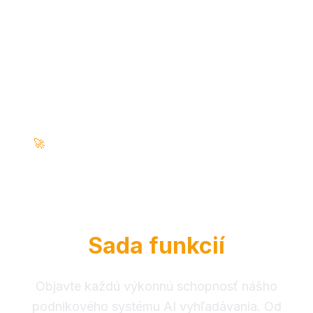
Podnikové funkcie • Poháňané AI • 100%
🚀
zabezpečené
Kompletná RAG
Intelligence
Sada funkcií
Objavte každú výkonnú schopnosť nášho
podnikového systému AI vyhľadávania. Od