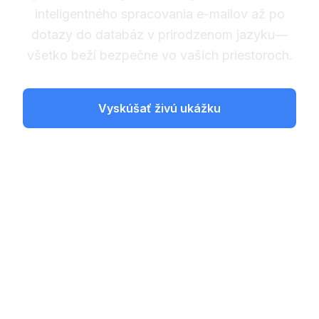
inteligentného spracovania e-mailov až po
dotazy do databáz v prirodzenom jazyku—
všetko beží bezpečne vo vašich priestoroch.
Vyskúšať živú ukážku
Naplánovať osobnú ukážku