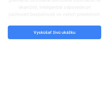
premieňa roztrúsené obchodné informácie na
okamžité, inteligentné odpovede pri
zachovaní bezpečnosti vo vašich priestoroch.
Vyskúšať živú ukážku
Zoznámte sa s procesom