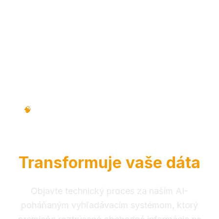
Technický proces • Krok za krokom •
🧠
Vzdelávací návod
Ako RAG Intelligence
Transformuje vaše dáta
Objavte technický proces za naším AI-
poháňaným vyhľadávacím systémom, ktorý