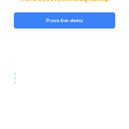
Prova live-demo
Visa prissättning
📞
Ring +44 2045773917
✓
2-veckors implementering
✓
72% Kostnadsbesparingar
✓
GDPR-kompatibel