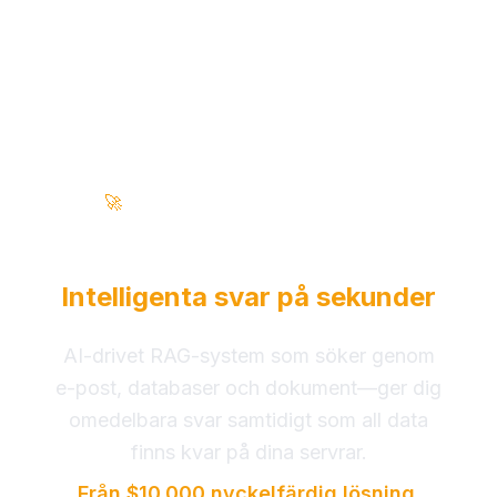
🚀
100% lokalt • Inget moln • Företagsredo
Förvandla era affärsdata till
Intelligenta svar på sekunder
AI-drivet RAG-system som söker genom
e-post, databaser och dokument—ger dig
omedelbara svar samtidigt som all data
finns kvar på dina servrar.
Från $10,000 nyckelfärdig lösning.