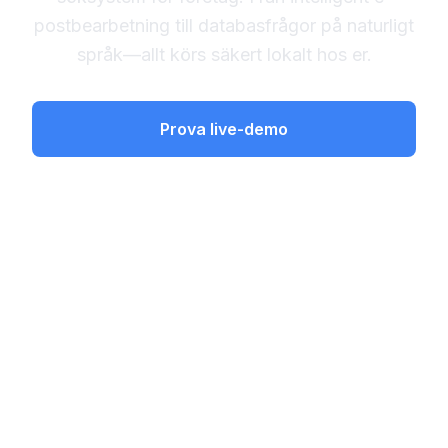
postbearbetning till databasfrågor på naturligt
språk—allt körs säkert lokalt hos er.
Prova live-demo
Boka Personlig Demo