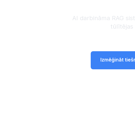
AI darbināma RAG sis
tūlītējas
Izmēģināt tie