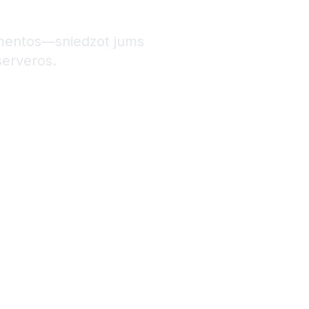
umentos—sniedzot jums
 serveros.
+44 2045773917
s