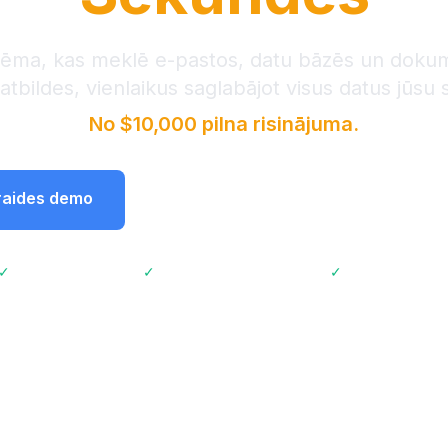
tēma, kas meklē e-pastos, datu bāzēs un dok
 atbildes, vienlaikus saglabājot visus datus jūsu
No $10,000 pilna risinājuma.
šraides demo
Skatīt Cenurakstu
📞
Zvanīt 
✓
2 nedēļu ieviešana
✓
72% izmaksu ietaupījums
✓
GDPR saderīg