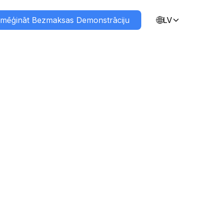
🌐
zmēģināt Bezmaksas Demonstrāciju
LV