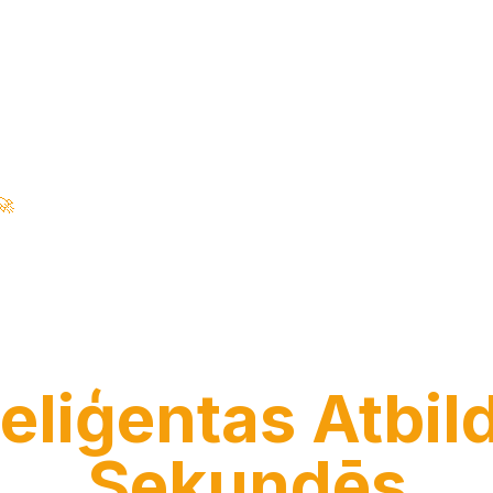
🚀
100% uz vietas • Nulle mākonis • Uzņēmuma klases gatavīb
ērtiet savus bi
datus par
teliģentas Atbil
Sekundēs