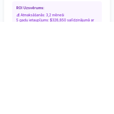
ROI Uzsvērums:
💰 Atmaksāšanās: 3,2 mēneši
5 gadu ietaupījums: $328,850 salīdzinājumā ar
Enterprise AI
Sākt darbu
Detalizēts funkciju salīdzinājums
Funkcija
Iesācējs
Profesionālais
Dokumentu
✅ Visi
✅ Visi formāti +