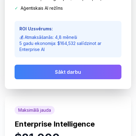
✓
Aģentiskais AI režīms
ROI Uzsvērums:
💰 Atmaksāšanās: 4,8 mēneši
5 gadu ekonomija: $164,532 salīdzinot ar
Enterprise AI
Sākt darbu
Maksimālā jauda
Enterprise Intelligence