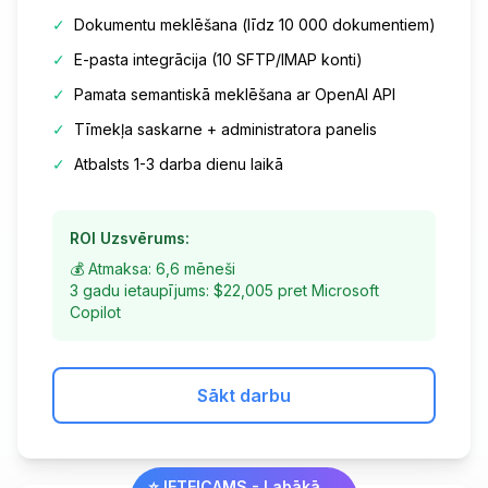
✓
Dokumentu meklēšana (līdz 10 000 dokumentiem)
✓
E-pasta integrācija (10 SFTP/IMAP konti)
✓
Pamata semantiskā meklēšana ar OpenAI API
✓
Tīmekļa saskarne + administratora panelis
✓
Atbalsts 1-3 darba dienu laikā
ROI Uzsvērums:
💰 Atmaksa: 6,6 mēneši
3 gadu ietaupījums: $22,005 pret Microsoft
Copilot
Sākt darbu
⭐ IETEICAMS - Labākā