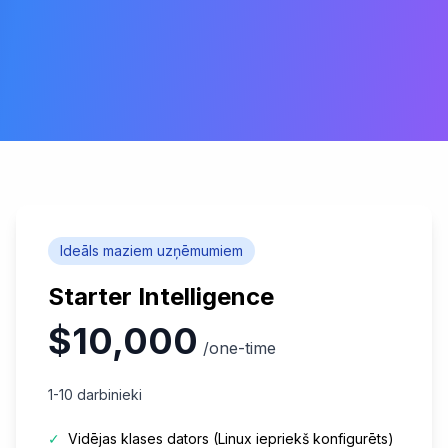
Ideāls maziem uzņēmumiem
Starter Intelligence
$10,000
/one-time
1-10 darbinieki
✓
Vidējas klases dators (Linux iepriekš konfigurēts)