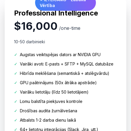
Vērtība
Professional Intelligence
$16,000
/one-time
10-50 darbinieki
✓
Augstas veiktspējas dators ar NVIDIA GPU
✓
Vairāki avoti: E-pasts + SFTP + MySQL datubāze
✓
Hibrīda meklēšana (semantiskā + atslēgvārdu)
✓
GPU paātrinājums (50x ātrāka apstrāde)
✓
Vairāku lietotāju (līdz 50 lietotājiem)
✓
Lomu balstīta piekļuves kontrole
✓
Drošības audita žurnālvešana
✓
Atbalsts 1-2 darba dienu laikā
✓
64+ lietotņu integrācijas (Slack, Jira, utt.)