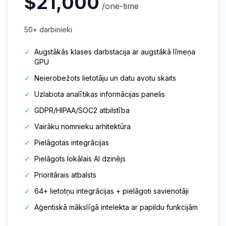
$21,000
/one-time
50+ darbinieki
✓
Augstākās klases darbstacija ar augstākā līmeņa
GPU
✓
Neierobežots lietotāju un datu avotu skaits
✓
Uzlabota analītikas informācijas panelis
✓
GDPR/HIPAA/SOC2 atbilstība
✓
Vairāku nomnieku arhitektūra
✓
Pielāgotas integrācijas
✓
Pielāgots lokālais AI dzinējs
✓
Prioritārais atbalsts
✓
64+ lietotņu integrācijas + pielāgoti savienotāji
✓
Aģentiskā mākslīgā intelekta ar papildu funkcijām