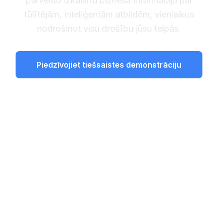
pārveido izkaisītu biznesa informāciju par
tūlītējām, inteliģentām atbildēm, vienlaikus
nodrošinot visu drošību jūsu telpās.
Piedzīvojiet tiešsaistes demonstrāciju
Iepazīties ar procesu