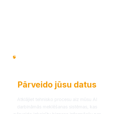
Tehniskais process • Solis pa solim •
🧠
Izglītojošs ceļvedis
Kā RAG Intelligence
Pārveido jūsu datus
Atklājiet tehnisko procesu aiz mūsu AI
darbināmās meklēšanas sistēmas, kas