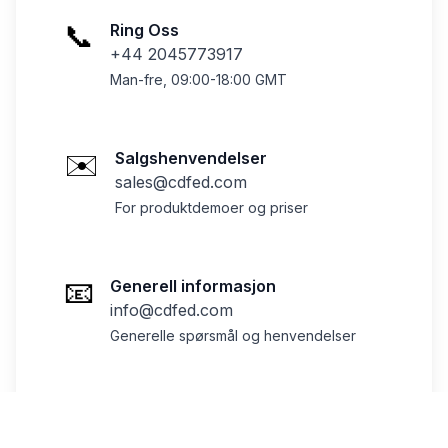
📞
Ring Oss
+44 2045773917
Man-fre, 09:00-18:00 GMT
✉️
Salgshenvendelser
sales@cdfed.com
For produktdemoer og priser
📧
Generell informasjon
info@cdfed.com
Generelle spørsmål og henvendelser
🛠️
Teknisk støtte
support@cdfed.com