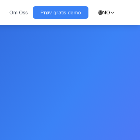
🌐
Om Oss
Prøv gratis demo
NO