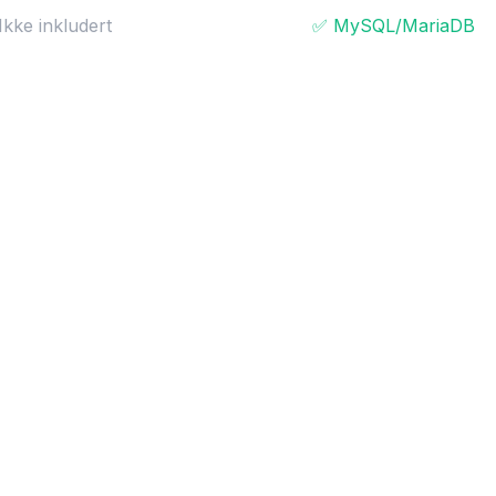
Ikke inkludert
✅ MySQL/MariaDB
❌ Kun CPU
✅ NVIDIA GPU
Grunnleggende
✅ GDPR-klar
ptil 10 brukere
✅ Opptil 50 brukere
 innen 1-3 virkedager
✅ Support innen 1-2 virked
Ikke inkludert
❌ Ikke inkludert
Ikke inkludert
❌ Ikke inkludert
Ikke inkludert
✅ 64+ apper (Slack, Jira, o