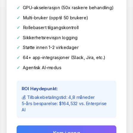
✓
GPU-akselerasjon (50x raskere behandling)
✓
Multi-bruker (opptil 50 brukere)
✓
Rollebasert tilgangskontroll
✓
Sikkerhetsrevisjon logging
✓
Støtte innen 1-2 virkedager
✓
64+ app-integrasjoner (Slack, Jira, etc.)
✓
Agentisk AI-modus
ROI Høydepunkt:
💰 Tilbakebetalingstid: 4,8 måneder
5-års besparelse: $164,532 vs. Enterprise
AI