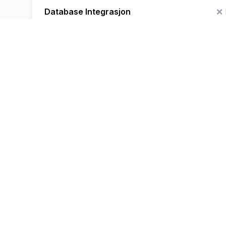
Database Integrasjon
❌ 
GPU-akselerasjon
Compliance
❌ 
Brukerhåndtering
✅ Op
Støttevarighet
✅ Support
Tilpassede integrasjoner
❌ 
White-Label
❌ 
App-integrasjoner
❌ 