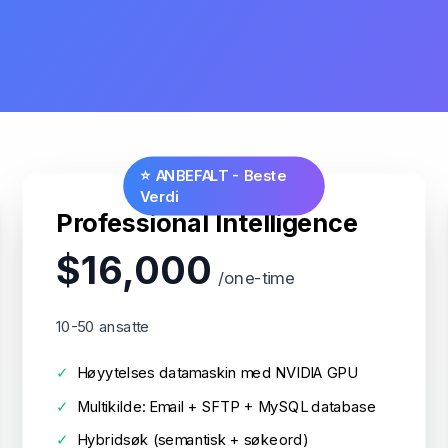
⭐ ANBEFALT - Beste
Verdi
Professional Intelligence
$16,000
/one-time
10-50 ansatte
✓
Høyytelses datamaskin med NVIDIA GPU
✓
Multikilde: Email + SFTP + MySQL database
✓
Hybridsøk (semantisk + søkeord)