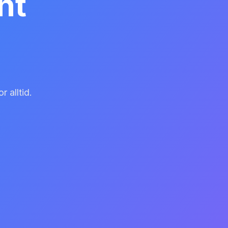
nt
 alltid.