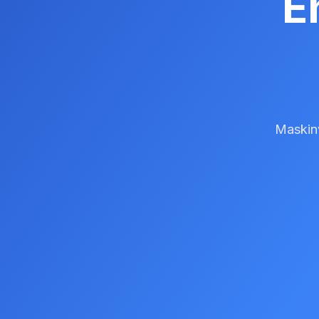
E
Maskinv