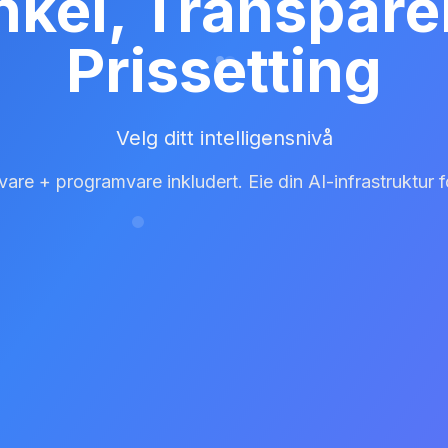
nkel, Transpare
Prissetting
Velg ditt intelligensnivå
are + programvare inkludert. Eie din AI-infrastruktur for