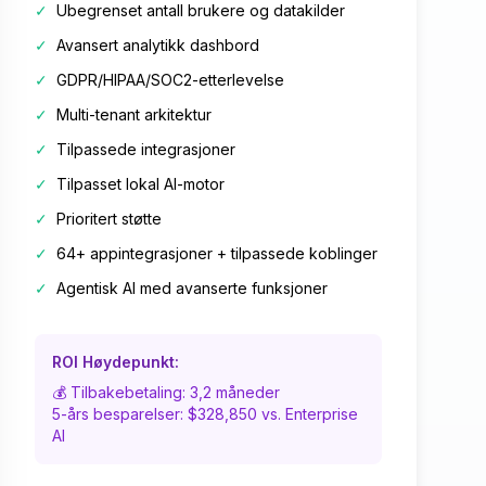
✓
Ubegrenset antall brukere og datakilder
✓
Avansert analytikk dashbord
✓
GDPR/HIPAA/SOC2-etterlevelse
✓
Multi-tenant arkitektur
✓
Tilpassede integrasjoner
✓
Tilpasset lokal AI-motor
✓
Prioritert støtte
✓
64+ appintegrasjoner + tilpassede koblinger
✓
Agentisk AI med avanserte funksjoner
ROI Høydepunkt:
💰 Tilbakebetaling: 3,2 måneder
5-års besparelser: $328,850 vs. Enterprise
AI