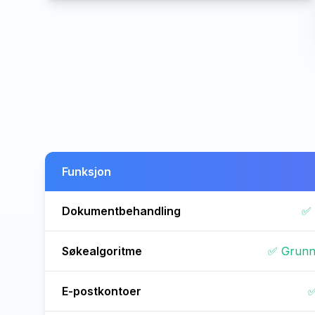
Funksjon
Dokumentbehandling
✅ 
Søkealgoritme
✅ Grunn
E-postkontoer
✅