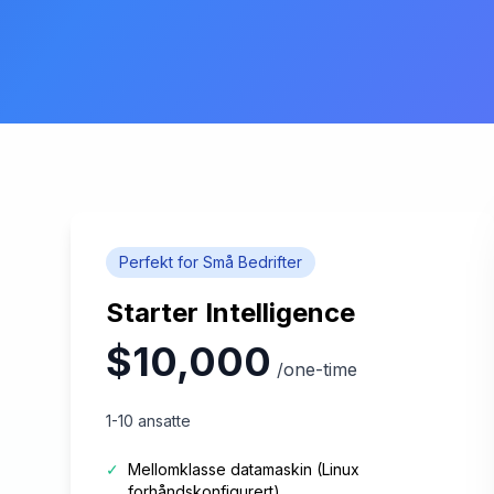
Perfekt for Små Bedrifter
Starter Intelligence
$10,000
/one-time
1-10 ansatte
✓
Mellomklasse datamaskin (Linux
forhåndskonfigurert)