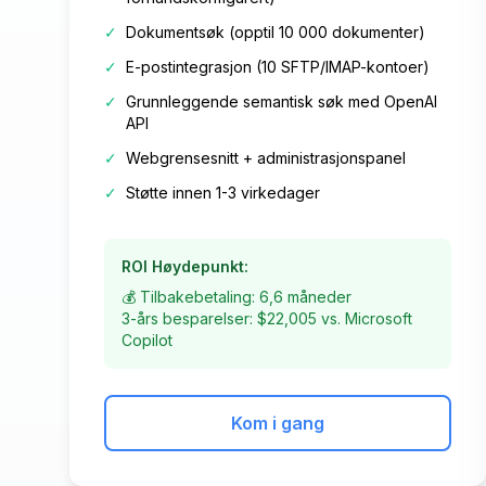
✓
Dokumentsøk (opptil 10 000 dokumenter)
✓
E-postintegrasjon (10 SFTP/IMAP-kontoer)
✓
Grunnleggende semantisk søk med OpenAI
API
✓
Webgrensesnitt + administrasjonspanel
✓
Støtte innen 1-3 virkedager
ROI Høydepunkt:
💰 Tilbakebetaling: 6,6 måneder
3-års besparelser: $22,005 vs. Microsoft
Copilot
Kom i gang