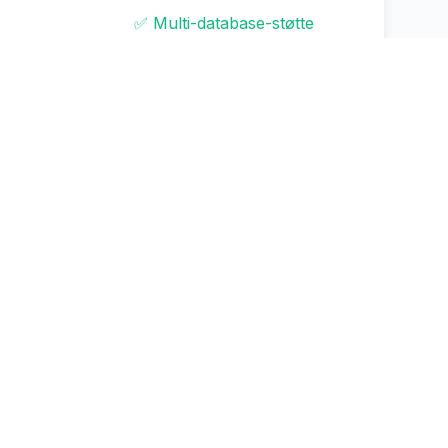
✅ Multi-database-støtte
✅ Avansert GPU
✅ GDPR/HIPAA/SOC2
✅ Ubegrenset antall brukere
ager
✅ Prioritetsstøtte
✅ Fullt tilpassbar
✅ Fullstendig merkevarebygging
sv.)
✅ 64+ apper + tilpasset