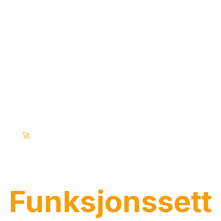
🚀
Enterprise-funksjoner • AI-drevet • 100% Sikker
ett RAG Intell
Funksjonssett