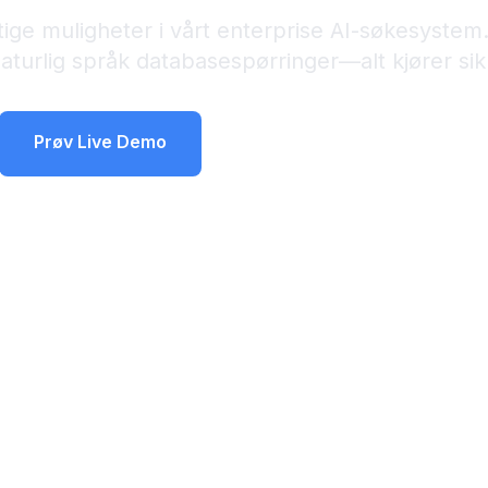
ige muligheter i vårt enterprise AI-søkesystem. 
naturlig språk databasespørringer—alt kjører sikk
Prøv Live Demo
Planlegg Personlig Demo