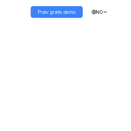
🌐
Om Oss
Prøv gratis demo
NO